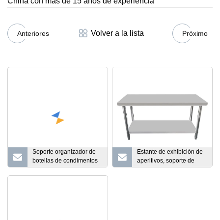
China con más de 15 años de experiencia
Volver a la lista
Anteriores
Próximo
Soporte organizador de
Estante de exhibición de
botellas de condimentos
aperitivos, soporte de
montado en la pared
acero inoxidable, estante
estante de
de mesa para encimera
almacenamiento de
para aperitivos, patatas
cocina estante de
fritas, comida, especiero,
especias autoadhesivo
organizador de cocina