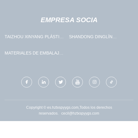
EMPRESA SOCIA
TAIZHOU XINYANG PLÁSTICO
SHANDONG DINGLÍN
CO., LIMITADO.
SUMINISTRO CADENA
GESTIÓN CO., LIMITADO.
MATERIALES DE EMBALAJE
CO., LTD. DE DONGGUAN
CHENGZHIYU
Copyright © es.hztxspyygs.com,Todos los derechos
reservados.
cecil@hztxspyygs.com