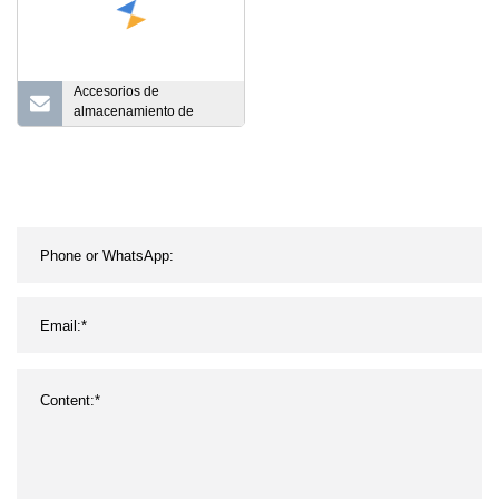
Accesorios de
almacenamiento de
cocina montados en la
pared de acero
inoxidable Secado de
platos Toalla de especias
Tapa de olla Estante de
almacenamiento de
palillos