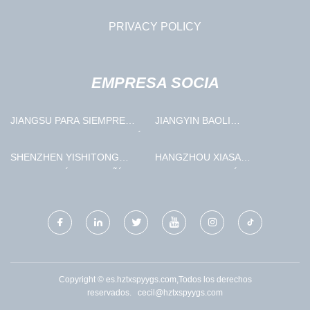
PRIVACY POLICY
EMPRESA SOCIA
JIANGSU PARA SIEMPRE
JIANGYIN BAOLI
MOTOCICLETA TECNOLOGÍA
MAQUINARIA
COMPAÑÍA, LIMITADO
MANUFACTURING CO., LTD
SHENZHEN YISHITONG
HANGZHOU XIASA
TECNOLOGÍA COMPAÑÍA,
HENGSHENG QUÍMICO CO.,
LIMITADO
LIMITADO.
Copyright © es.hztxspyygs.com,Todos los derechos
reservados.
cecil@hztxspyygs.com