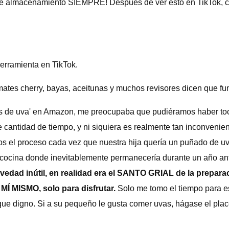
e almacenamiento SIEMPRE! Después de ver esto en TikTok, co
erramienta en TikTok.
omates cherry, bayas, aceitunas y muchos revisores dicen que fu
es de uva' en Amazon, me preocupaba que pudiéramos haber to
e cantidad de tiempo, y ni siquiera es realmente tan inconvenie
s el proceso cada vez que nuestra hija quería un puñado de uv
la cocina donde inevitablemente permanecería durante un año ant
edad inútil, en realidad era el SANTO GRIAL de la prepara
 MÍ MISMO, solo para disfrutar.
Solo me tomo el tiempo para es
que digno. Si a su pequeño le gusta comer uvas, hágase el place