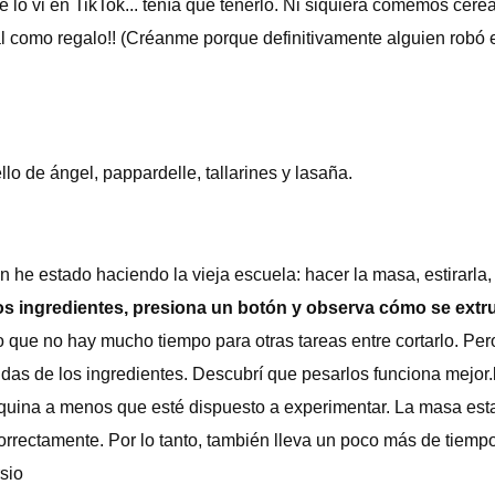
o vi en TikTok... tenía que tenerlo. Ni siquiera comemos cereal
l como regalo!! (Créanme porque definitivamente alguien robó el
o de ángel, pappardelle, tallarines y lasaña.
n he estado haciendo la vieja escuela: hacer la masa, estirarla
los ingredientes, presiona un botón y observa cómo se ext
do que no hay mucho tiempo para otras tareas entre cortarlo. Pe
as de los ingredientes. Descubrí que pesarlos funciona mejor.
quina a menos que esté dispuesto a experimentar. La masa esta
 correctamente. Por lo tanto, también lleva un poco más de tiempo
rsio