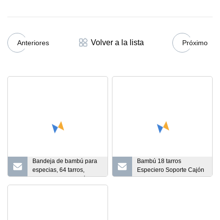
Volver a la lista
Anteriores
Próximo
Bandeja de bambú para
Bambú 18 tarros
especias, 64 tarros,
Especiero Soporte Cajón
organizador de cajón de
Organizador de especias
especias para armarios
Bandeja de inserción de
de cocina, bandeja
cajón grande de 3 niveles
organizadora de especias