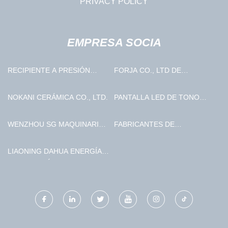
PRIVACY POLICY
EMPRESA SOCIA
RECIPIENTE A PRESIÓN
FORJA CO., LTD DE
HEZE HUAWANG CO., LTD
QINGDAO SHENGXIN
NOKANI CERÁMICA CO., LTD.
PANTALLA LED DE TONO
ULTRAFINO PERSONALIZADA
WENZHOU SG MAQUINARIA
FABRICANTES DE
CO., LTD
INSTRUMENTOS Y
MEDIDORES
LIAONING DAHUA ENERGÍA
PERSONALIZADOS DE CHINA
TECNOLOGÍA CO., LIMITADO.